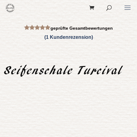
geprüfte Gesamtbewertungen
Bewertet
(
1
Kundenrezension)
mit
5.00
von 5,
basierend
auf
Kundenbew
ertung
Seifenschale Turcival