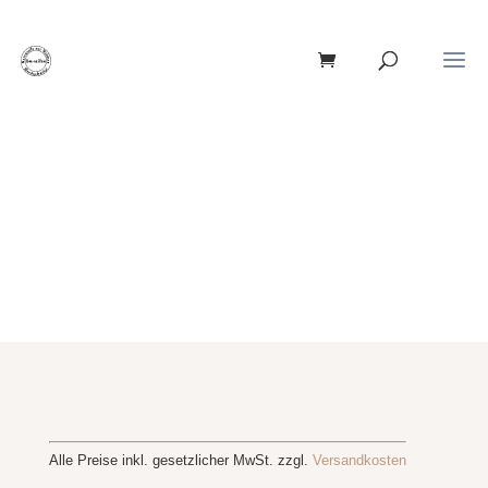
Warenkorb
Dein Warenkorb ist derzeit leer.
Zurück zum Shop
Alle Preise inkl. gesetzlicher MwSt. zzgl.
Versandkosten