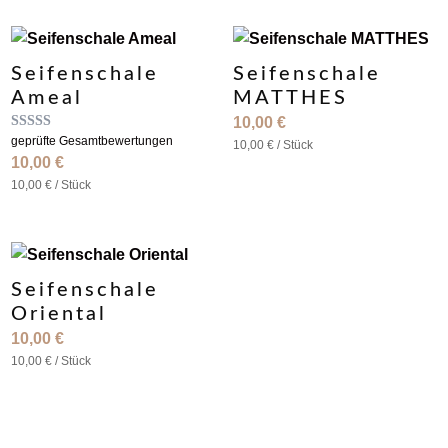
Seifenschale
Seifenschale
Ameal
MATTHES
10,00
€
Bewertet
geprüfte Gesamtbewertungen
10,00
€
/
Stück
mit
10,00
€
5.00
von 5
10,00
€
/
Stück
Seifenschale
Oriental
10,00
€
10,00
€
/
Stück