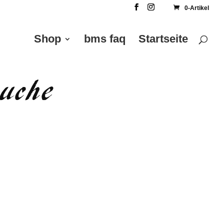
0-Artikel
Shop
bms faq
Startseite
Buche