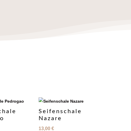
chale
Seifenschale
ao
Nazare
13,00
€