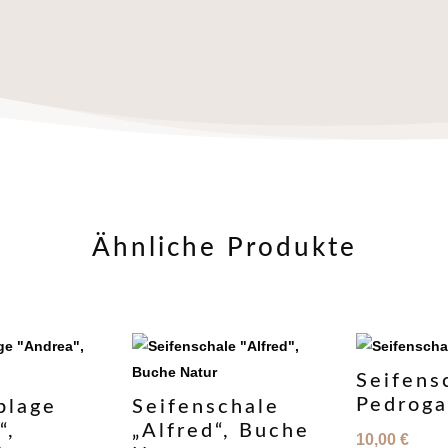
Ähnliche Produkte
Seifens
Pedrog
blage
Seifenschale
“,
„Alfred“, Buche
10,00
€