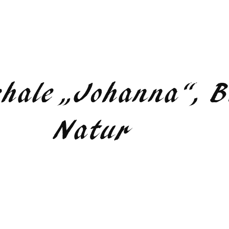
chale „Johanna“, 
Natur