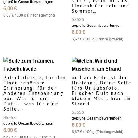
stockt, dann muß es
Bewertet
geprüfte Gesamtbewertungen
mit
Lindenblüte sein und
6,00
€
4.88
Sommer…
von 5
6,67
€
/
100
g (Frische­gewicht)
Bewertet
geprüfte Gesamtbewertungen
mit
6,00
€
4.80
von 5
6,67
€
/
100
g (Frische­gewicht)
Patschuliseife, für den
und am Ende ist der
Einen schönste
Horizont, Deine Seife
Erinnerung, für den
fürs Urlaubsfoto.
Anderen Entspannung
Frischer Duft nach
pur. Was für ein
blauem Meer, hier am
Duft…. was für eine
Strand
Seife…-
Bewertet
geprüfte Gesamtbewertungen
mit
Bewertet
geprüfte Gesamtbewertungen
6,00
€
4.31
mit
6,00
€
von 5
5.00
6,67
€
/
100
g (Frische­gewicht)
von 5
6,67
€
/
100
g (Frische­gewicht)