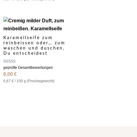
Karamellseife zum
reinbeissen oder… zum
waschen und duschen,
Du entscheidest
Bewertet
geprüfte Gesamtbewertungen
mit
6,00
€
5.00
von 5
6,67
€
/
100
g (Frische­gewicht)