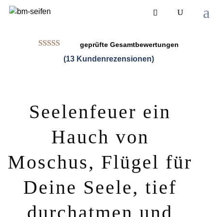
geprüfte Gesamtbewertungen
Bewertet
(
13
Kundenrezensionen)
mit
4.85
von
5, basierend
auf
Kundenbew
ertungen
Seelenfeuer ein
Hauch von
Moschus, Flügel für
Deine Seele, tief
durchatmen und