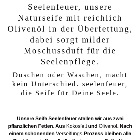
für
Seelenfeuer, unsere
Deine
Naturseife mit reichlich
Seele,
tief
Olivenöl in der Überfettung,
durchatmen
dabei sorgt milder
und
fallen
Moschussduft
für die
lassen,
Seelenpflege.
der
pure
Duschen oder Waschen, macht
Duschgenuß
kein Unterschied. seelenfeuer,
Menge
die Seife für Deine Seele.
Unsere Seife Seelenfeuer stellen wir aus zwei
pflanzlichen Fetten. Aus
Kokosfett
und
Olivenöl
. Nach
einem schonenden
Verseifungs
-Prozess bleiben alle