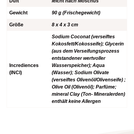
Duft
leicht nach Moschus
Gewicht
90 g (Frischegewicht)
Größe
8 x 4 x 3 cm
Sodium Coconat (verseiftes
Kokosfett/Kokosseife); Glycerin
(aus dem Verseifungsprozess
entstandener wertvoller
Incrediences
Wasserspeicher); Aqua
(INCI)
(Wasser); Sodium Olivate
(verseiftes Olivenöl/Olivenseife) ;
Olive Oil (Olivenöl); Parfüme;
mineral Clay (Ton- Mineralerden)
enthält keine Allergen