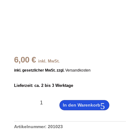
6,00
€
inkl. MwSt.
inkl. gesetzlicher MwSt. zzgl.
Versandkosten
Lieferzeit:
ca. 2 bis 3 Werktage
Seelenfeuer
ein
In den Warenkorb
Hauch
von
Artikelnummer:
Moschus,
201023
Flügel