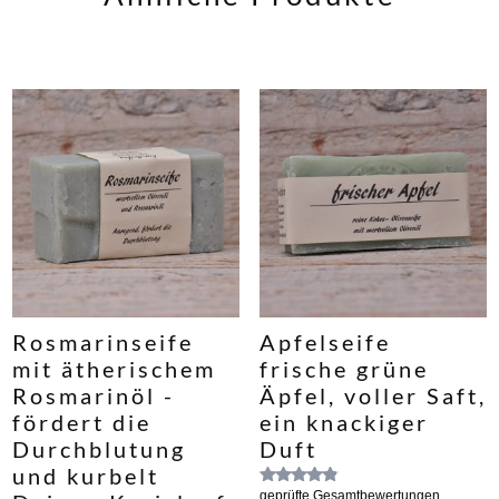
Rosmarinseife
Apfelseife
mit ätherischem
frische grüne
Rosmarinöl -
Äpfel, voller Saft,
fördert die
ein knackiger
Durchblutung
Duft
und kurbelt
Bewertet
geprüfte Gesamtbewertungen