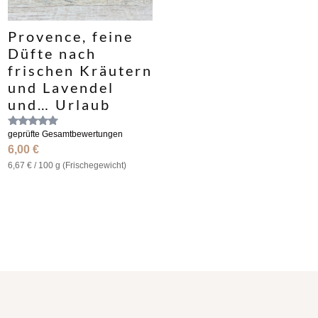
Provence, feine
Düfte nach
frischen Kräutern
und Lavendel
und… Urlaub
Bewertet
geprüfte Gesamtbewertungen
mit
6,00
€
4.75
von 5
6,67
€
/
100
g (Frische­gewicht)