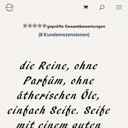
geprüfte Gesamtbewertungen
Bewertet
(
8
Kundenrezensionen)
mit
5.00
von 5,
basierend
auf
Kundenbew
ertungen
die Reine, ohne
Parfüm, ohne
ätherischen Öle,
einfach Seife. Seife
mit einem guten