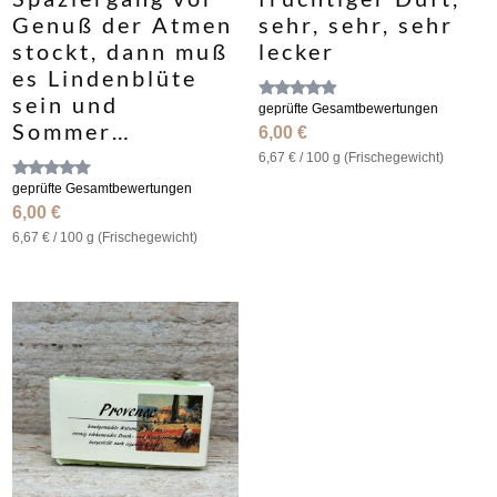
Genuß der Atmen
sehr, sehr, sehr
stockt, dann muß
lecker
es Lindenblüte
sein und
Bewertet
geprüfte Gesamtbewertungen
mit
Sommer…
6,00
€
4.75
von 5
6,67
€
/
100
g (Frische­gewicht)
Bewertet
geprüfte Gesamtbewertungen
mit
6,00
€
4.80
von 5
6,67
€
/
100
g (Frische­gewicht)