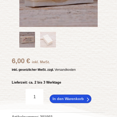
6,00
€
inkl. MwSt.
inkl. gesetzlicher MwSt. zzgl.
Versandkosten
Lieferzeit:
ca. 2 bis 3 Werktage
die
Reine,
In den Warenkorb
ohne
Parfüm,
Artikelnummer:
ohne
201002