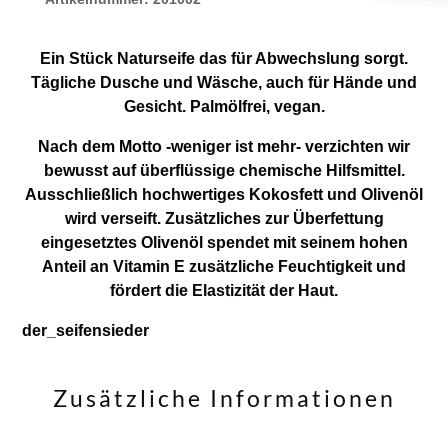
ätherischen
Öle,
Ein Stück Naturseife das für Abwechslung sorgt.
einfach
Tägliche Dusche und Wäsche, auch für Hände und
Seife.
Gesicht. Palmölfrei, vegan.
Seife
mit
Nach dem Motto -weniger ist mehr- verzichten wir
einem
bewusst auf überflüssige chemische Hilfsmittel.
guten
Ausschließlich hochwertiges Kokosfett und Olivenöl
Schuß
wird verseift. Zusätzliches zur Überfettung
Olivenöl
eingesetztes Olivenöl spendet mit seinem hohen
für
Anteil an Vitamin E zusätzliche Feuchtigkeit und
Deine
fördert die Elastizität der Haut.
Haut.
der_seifensieder
Sonst
nichts...
Menge
Zusätzliche Informationen