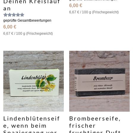
Deinen Kreislauf
mit
6,00
€
an
4.67
von 5
6,67
€
/
100
g (Frische­gewicht)
Bewertet
geprüfte Gesamtbewertungen
mit
6,00
€
5.00
von 5
6,67
€
/
100
g (Frische­gewicht)
Lindenblütenseif
Brombeerseife,
e, wenn beim
frischer
Spaziergang vor
fruchtiger Duft,