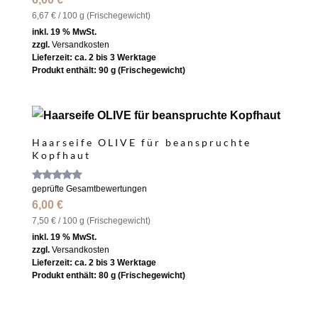
5.00
von 5
6,67
€
/
100
g (Frische­gewicht)
inkl. 19 % MwSt.
zzgl.
Versandkosten
Lieferzeit:
ca. 2 bis 3 Werktage
Produkt enthält: 90
g (Frische­gewicht)
Haarseife OLIVE für beanspruchte
Kopfhaut
Bewertet
geprüfte Gesamtbewertungen
mit
6,00
€
4.83
von 5
7,50
€
/
100
g (Frische­gewicht)
inkl. 19 % MwSt.
zzgl.
Versandkosten
Lieferzeit:
ca. 2 bis 3 Werktage
Produkt enthält: 80
g (Frische­gewicht)