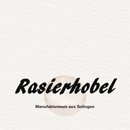
Rasierhobel
Manufakturware aus Solingen