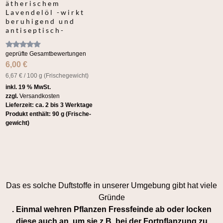
ätherischem
Lavendelöl -wirkt
beruhigend und
antiseptisch-
Bewertet
geprüfte Gesamtbewertungen
mit
6,00
€
4.80
von 5
6,67
€
/
100
g (Frische­gewicht)
inkl. 19 % MwSt.
zzgl.
Versandkosten
Lieferzeit:
ca. 2 bis 3 Werktage
Produkt enthält: 90
g (Frische­
gewicht)
Das es solche Duftstoffe in unserer Umgebung gibt hat viele
Gründe
. Einmal wehren Pflanzen Fressfeinde ab oder locken
diese auch an, um sie z.B. bei der Fortpflanzung zu