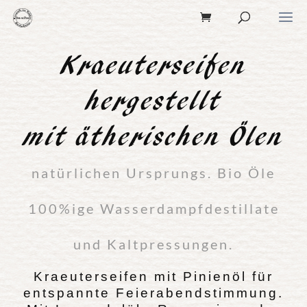
Kraeuterseifen
hergestellt
mit ätherischen Ölen
natürlichen Ursprungs. Bio Öle
100%ige Wasserdampfdestillate
und Kaltpressungen.
Kraeuterseifen mit Pinienöl für
entspannte Feierabendstimmung.