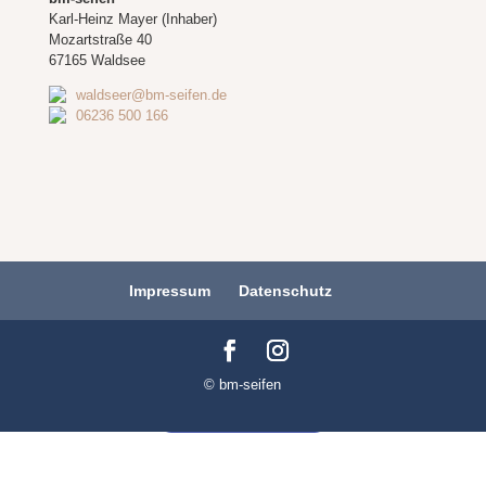
Karl-Heinz Mayer (Inhaber)
Mozartstraße 40
67165 Waldsee
waldseer@bm-seifen.de
06236 500 166
Impressum
Datenschutz
© bm-seifen
Vertrag widerrufen